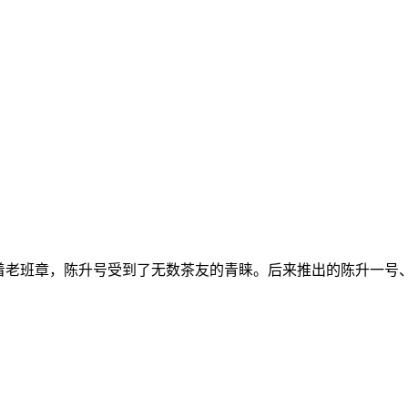
借着老班章，陈升号受到了无数茶友的青睐。后来推出的陈升一