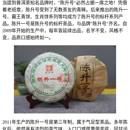
当提到普洱茶知名品牌时，"陈升号"必然占据一席之地！凭借
着老班章，陈升号受到了无数茶友的青睐。后来推出的陈升一
号、霸王青饼、生肖饼系列等均成为了陈升号的标杆系列产
品。陈升一号是陈升号的标杆茶品，与品牌"陈升号"齐名。自
2009年开始的生产中，每年皆延续出品，名字不变，风格不
变，品质口感始终如一。
2011年生产的陈升一号是第三年制，属于气足型茶品。多年陈
化后，依然具有浓烈的茶气味，入口口感厚重带苦底，回甘迅