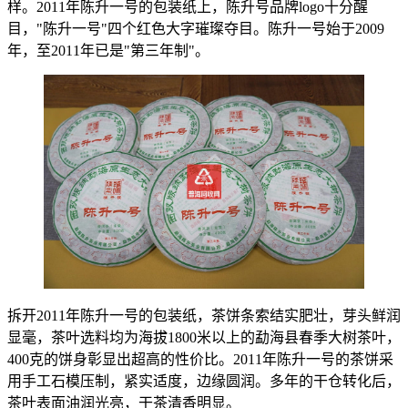
样。2011年陈升一号的包装纸上，陈升号品牌logo十分醒
目，"
陈升一号
"四个红色大字璀璨夺目。陈升一号始于2009
年，至2011年已是"第三年制"。
拆开2011年陈升一号的包装纸，茶饼条索结实肥壮，芽头鲜润
显毫，茶叶选料均为海拔1800米以上的勐海县春季大树茶叶，
400克的饼身彰显出超高的性价比。2011年陈升一号的茶饼采
用手工石模压制，紧实适度，边缘圆润。多年的干仓转化后，
茶叶表面油润光亮，干茶清香明显。