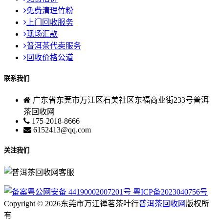
免费清理竹粉
上门回收服务
现场汇款
普洱茶代卖服务
回收价格公道
联系我们
广东省东莞市万江区石美社区东福商业街233号普洱
茶回收网
175-2018-8666
6152413@qq.com
关注我们
粤公网安备 44190002007201号
粤ICP备2023040756号
Copyright © 2026东莞市万江禅茗茶叶行
普洱茶回收网
版权所
有