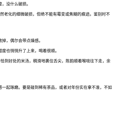
整，没什么破损。
自然老化的细微破损，但绝不能有霉变或焦糊的痕迹。鉴别时不
散掉，偶尔会带点燥感。
甜度也悄悄升了上来，喝着很顺。
熬得恰到好处的米汤，稠滑地裹住舌尖，陈韵顺着喉咙往下走，余
感一起琢磨。要是碰到稀有茶品，或者对年份实在拿不准，不如