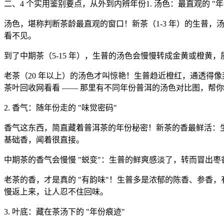
二、4 个实用鉴别要点，从外到内辨年份1. 汤色：最直观的 "年
汤色，堪称判断茶龄最直观的窗口！新茶（1-3 年）的生普
看不见。
到了中期茶（5-15 年），生普的汤色会慢慢转成金黄或橙
老茶（20 年以上）的汤色才叫惊艳！生普趋近橙红，通透得
茶叶回收网看看 —— 那里有不同年份普洱的汤色对比图，帮
2. 香气：随年份走的 "味觉密码"
香气这东西，简直藏着普洱茶的年份秘密！新茶的香最鲜活：生
基础香，闻着很直接。
中期茶的香气会慢慢 "蜕变"：生普的鲜爽感淡了，转而冒出
老茶的香，才是真的 "有韵味"！生普多是浓郁的陈香、参香，
慢返上来，让人忍不住回味。
3. 叶底：藏在茶汤下的 "年份痕迹"