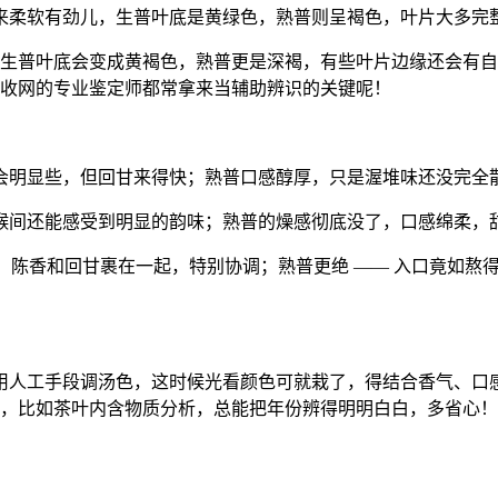
来柔软有劲儿，生普叶底是黄绿色，熟普则呈褐色，叶片大多完
 生普叶底会变成黄褐色，熟普更是深褐，有些叶片边缘还会有
回收网的专业鉴定师都常拿来当辅助辨识的关键呢！
会明显些，但回甘来得快；熟普口感醇厚，只是渥堆味还没完全
喉间还能感受到明显的韵味；熟普的燥感彻底没了，口感绵柔，
滑，陈香和回甘裹在一起，特别协调；熟普更绝 —— 入口竟如
用人工手段调汤色，这时候光看颜色可就栽了，得结合香气、口
段，比如茶叶内含物质分析，总能把年份辨得明明白白，多省心！