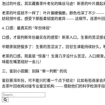
泡过的叶底，其实藏着茶叶老化的蛛丝马迹！新茶的叶片摸起
老茶的叶底就不一样了：叶片偏硬偏脆，颜色也深了不少 ——
妨轻捏叶底，感受下那股柔韧度的差异 —— 这细节，连茶叶
4. 口感：最真实的 "年份体验"
口感，才是判断年份最实在的感受！新茶入口，生普的苦涩感
中期茶就舒服多了：生普的苦涩淡了，回甘生津能持续好久，
老茶的口感，简直是 "惊喜"！生普几乎没什么苦涩，入口顺
味能在嘴里绕好一会儿！
三、鉴别小提醒：别踩 "单一判断" 的坑
鉴别普洱年份，可不能只盯着一个点下结论！比如有些商家会
去茶叶回收网对接专业鉴定机构 —— 借助他们的科学检测手