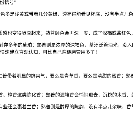
份信号"
，汤色多是浅黄或带着几分黄绿，透亮得能看见杯底，没有半点儿
黄，质感也变得醇厚起来；熟普颜色会再深一度，成了深褐或酱红
像封存多年的琥珀；熟普则是浓厚的深褐色，茶汤泛着油光，没
你快速建立直观认知，可比自己瞎琢磨管用多了！
普带着明显的鲜爽气，要么是青草香，要么是清甜的蜜香；熟普
枣香、樟香这类陈化香；熟普的渥堆香会悄悄退去，沉稳的木香
有些还会裹着兰香；熟普则是醇厚的陈韵，没有半点儿杂味，香气