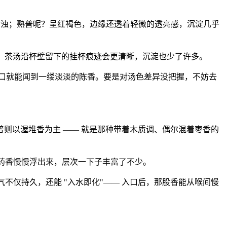
杂浊；熟普呢？呈红褐色，边缘还透着轻微的透亮感，沉淀几乎
色，茶汤沿杯壁留下的挂杯痕迹会更清晰，沉淀也少了许多。
入口就能闻到一缕淡淡的陈香。要是对汤色差异没把握，不妨去
则以渥堆香为主 —— 就是那种带着木质调、偶尔混着枣香的
、药香慢慢浮出来，层次一下子丰富了不少。
不仅持久，还能 "入水即化"—— 入口后，那股香能从喉间慢