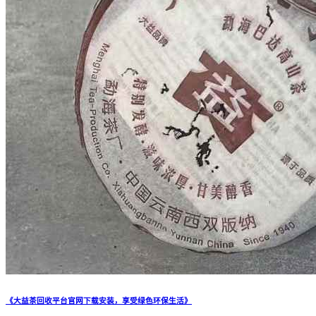
《大益茶回收平台官网下载安装，享受绿色环保生活》