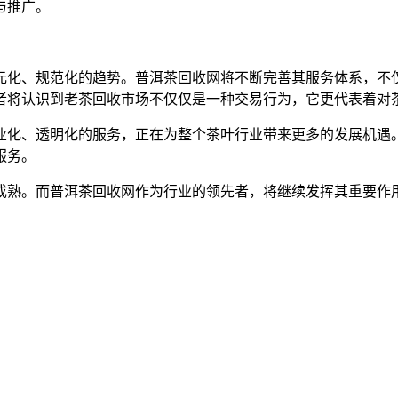
与推广。
元化、规范化的趋势。普洱茶回收网将不断完善其服务体系，不
者将认识到
老茶回收市场
不仅仅是一种交易行为，它更代表着对
业化、透明化的服务，正在为整个茶叶行业带来更多的发展机遇
服务。
成熟。而普洱茶回收网作为行业的领先者，将继续发挥其重要作