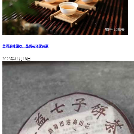
普洱茶叶回收，品质与环保共赢
2023年11月18日