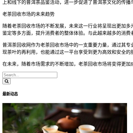
上和线下的普洱茶品鉴活动，进一步促进了普洱茶文化的传播
老茶回收市场的未来趋势
随着老茶回收市场的不断发展，未来这一行业将呈现出更加多
鉴定等多方面，提升消费者的整体体验。与此越来越多的消费
普洱茶回收网作为
老茶回收市场
中的一支重要力量，通过其专
现茶叶的再利用，也能通过这一平台享受到更为高效和安全的
在未来，随着市场需求的不断增加，老茶回收市场将变得更加
最新动态