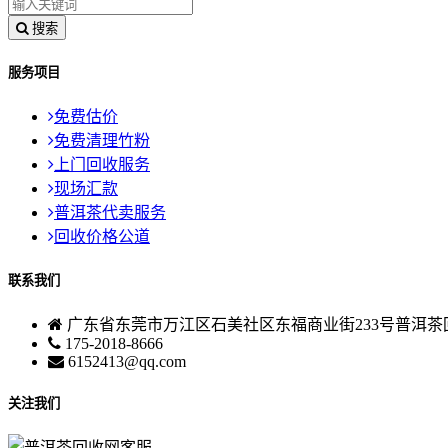
搜索
服务项目
免费估价
免费清理竹粉
上门回收服务
现场汇款
普洱茶代卖服务
回收价格公道
联系我们
广东省东莞市万江区石美社区东福商业街233号普洱茶
175-2018-8666
6152413@qq.com
关注我们