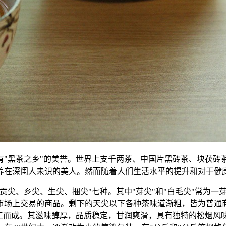
有"黑茶之乡"的美誉。世界上支千两茶、中国片黑砖茶、块茯砖
养在深闺人未识的美人。然而随着人们生活水平的提升和对于健
贡尖、乡尖、生尖、捆尖"七种。其中"芽尖"和"白毛尖"常为
市场上交易的商品。剩下的天尖以下各种茶味道渐粗，皆为普通商
工而成。其滋味醇厚，品质稳定，甘润爽滑，具有独特的松烟风