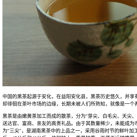
中国的黑茶起源于安化，在益阳安化县，黑茶历史悠久，并享
却徘徊在茶叶市场的边缘，长期未被人们所熟知，就像是一个
黑茶是由嫩黄茶加工而成的散茶，分为"芽尖、白毛尖、天尖、
送达官、富商、亲友的高贵礼品。由于其数量稀少，未能成为
为"三尖"，是湖南黑茶中的上品之一，采用谷雨时节的鲜叶加