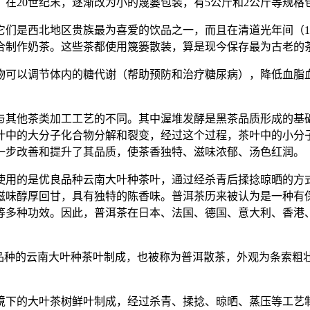
。在20世纪末，逐渐改为小的篾篓包装，有5公斤和2公斤等规格
们是西北地区贵族最为喜爱的饮品之一，而且在清道光年间（1
合制作奶茶。这些茶都使用篾篓散装，算是现今保存最为古老的
物可以调节体内的糖代谢（帮助预防和治疗糖尿病），降低血脂
与其他茶类加工工艺的不同。其中渥堆发酵是黑茶品质形成的基
叶中的大分子化合物分解和裂变，经过这个过程，茶叶中的小分
一步改善和提升了其品质，使茶香独特、滋味浓郁、汤色红润。
使用的是优良品种云南大叶种茶叶，通过经杀青后揉捻晾晒的方
滋味醇厚回甘，具有独特的陈香味。普洱茶历来被认为是一种有
多种功效。因此，普洱茶在日本、法国、德国、意大利、香港、澳门
良品种的云南大叶种茶叶制成，也被称为普洱散茶，外观为条索粗
境下的大叶茶树鲜叶制成，经过杀青、揉捻、晾晒、蒸压等工艺