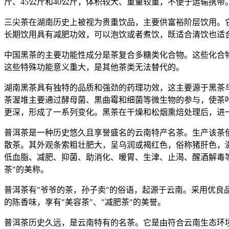
斤、45公斤和40公斤，体积较大、重量较重，不便于运输携带
三尖茶在湖南历史上被视为贵重饮品，主要供富裕阶层饮用。它
长期饮用具有减肥功效，可以泡饮或者煮饮，既适合清饮也适
中国黑茶的主要功能性成分是茶复合多糖类化合物。这些化合
这些特殊功能意义重大，是其他茶类无法替代的。
湖南黑茶具有独特的品质和强劲的药理功效，这主要源于黑茶
茶渥堆主要通过酵母菌、黒曲霉和细菌等微生物的参与，使茶
更深，形成了一系列变化。黑茶在干燥和松烟熏焙处理后，进
普洱茶是一种历史悠久且享誉盛名的云南特产名茶。生产该茶
散茶。其外观条索粗壮肥大，呈乌润或褐红色，俗称猪肝色，
低血脂、减肥、抑菌、助消化、暖胃、生津、止渴、醒酒解毒等
茶"的美称。
普洱茶有"爷爷的茶，孙子卖"的俗语，起源于云南。采用优
的陈香味，享有"美容茶"、"减肥茶"的美誉。
普洱茶历史久远，是云南特有的名茶。它是由符合云南生态环