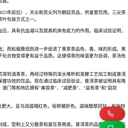
包装。
825年前后），天尖和贡尖列为朝廷贡品，供皇室饮用。三尖茶
茶叶包装方式之一。
血压，具有抗血凝以及提高机体免疫力的作用。临床试验证明，
础；而松烟熏焙则进一步促进了黑茶茶品色、香、味的形成。黑
子化合物变得更有益于品质。这使得茶的味道更为协调，茶汤色
式得到滇青茶，再经过特殊的泼水堆积和发酵工艺加工制成普洱
保健功效的饮品。现在通过临床试验验证，普洱茶被证明具有降
等和地区拥有"美容茶"、"减肥茶"、"益寿茶"和"窈窕
壮肥大，呈乌润或褐红色，俗称猪肝色。滋味醇厚回甘，有独特
制成，型制上又分散茶和紧压茶两类。普洱茶的品质特点是外形