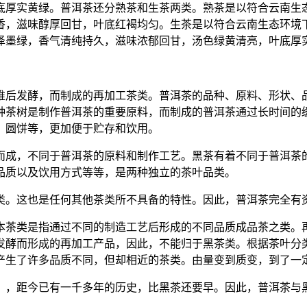
底厚实黄绿。普洱茶还分熟茶和生茶两类。熟茶是以符合云南生
香，滋味醇厚回甘，叶底红褐均匀。生茶是以符合云南生态环境
泽墨绿，香气清纯持久，滋味浓郁回甘，汤色绿黄清亮，叶底厚
堆后发酵，而制成的再加工茶类。普洱茶的品种、原料、形状、
种茶树是制作普洱茶的重要原料，而制成的普洱茶通过长时间的
、圆饼等，更加便于贮存和饮用。
而成，不同于普洱茶的原料和制作工艺。黑茶有着不同于普洱茶
品质以及饮用方式等等，是两种独立的茶叶品类。
类。这也是任何其他茶类所不具备的特性。因此，普洱茶完全有
本茶类是指通过不同的制造工艺后形成的不同品质成品茶之类。
发酵而形成的再加工产品，因此，不能归于黑茶类。根据茶叶分
产生了许多品质不同，但却相近的茶类。由量变到质变，到了一
》，距今已有一千多年的历史，比黑茶还要早。因此，普洱茶与