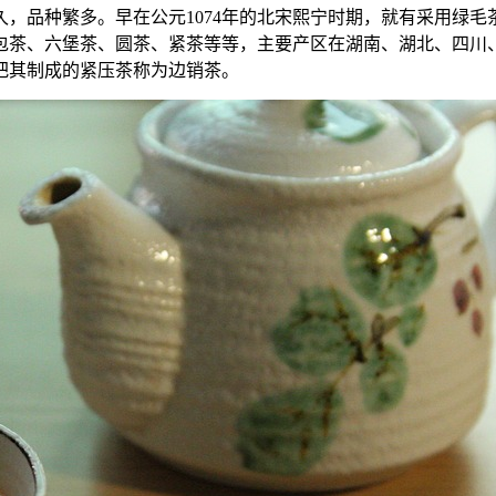
，品种繁多。早在公元1074年的北宋熙宁时期，就有采用绿
包茶、六堡茶、圆茶、紧茶等等，主要产区在湖南、湖北、四川
把其制成的紧压茶称为边销茶。