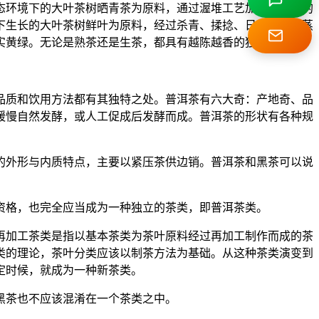
态环境下的大叶茶树晒青茶为原料，通过渥堆工艺加工后形成的
下生长的大叶茶树鲜叶为原料，经过杀青、揉捻、日光晾晒、蒸
实黄绿。无论是熟茶还是生茶，都具有越陈越香的独特品质。
品质和饮用方法都有其独特之处。普洱茶有六大奇：产地奇、品
缓慢自然发酵，或人工促成后发酵而成。普洱茶的形状有各种规
的外形与内质特点，主要以紧压茶供边销。普洱茶和黑茶可以说
资格，也完全应当成为一种独立的茶类，即普洱茶类。
再加工茶类是指以基本茶类为茶叶原料经过再加工制作而成的茶
类的理论，茶叶分类应该以制茶方法为基础。从这种茶类演变到
定时候，就成为一种新茶类。
黑茶也不应该混淆在一个茶类之中。