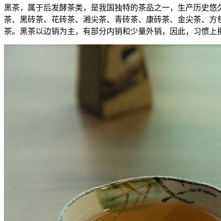
黑茶，属于后发酵茶类，是我国独特的茶品之一，生产历史悠久
茶、黑砖茶、花砖茶、湘尖茶、青砖茶、康砖茶、金尖茶、方
茶。黑茶以边销为主，有部分内销和少量外销，因此，习惯上