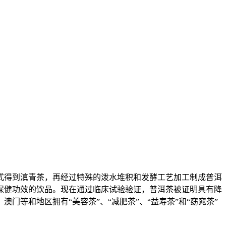
式得到滇青茶，再经过特殊的泼水堆积和发酵工艺加工制成普洱
保健功效的饮品。现在通过临床试验验证，普洱茶被证明具有降
等和地区拥有“美容茶”、“减肥茶”、“益寿茶”和“窈窕茶”