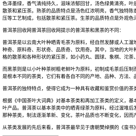
色泽墨绿，香气清纯持久，滋味浓郁回甘，汤色绿黄清亮，叶
散茶和紧压茶。熟茶的品质特点是汤色红浓明亮，香气独特陈
压等工艺制成，包括散茶和紧压茶。生茶的品质特点是外观色
普洱茶回收网普洱茶回收网提示的普洱茶和黑茶的不同：
普洱茶是以云南大叶种晒青毛茶为原料，经自然发酵或人工渥
种奇、原料奇、形状奇、品质奇、饮用奇。其中，当地的大叶
格的散茶和各种形状的紧压茶，如小药丸、圆球、象棋、沱茶
而黑茶则是以小叶种茶树粗老鲜叶为原料，初制成毛茶后压制
是根本不同的茶类，它们有着各自不同的产地、品种、方法、
普洱茶的独特特点，使得它成为一种具有收藏和鉴赏价值的茶
根据《中国茶叶大词典》对基本茶类和再加工茶类的定义，基
叶产品。普洱茶以基本茶类中的晒青绿茶为原料，经过渥堆后
那种茶类，制法逐渐革新、变化，茶叶品质也不断变化，因而
从茶类发展的先后来看，普洱茶最早见于唐朝樊绰撰的《蛮书