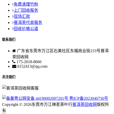
免费清理竹粉
上门回收服务
现场汇款
普洱茶代卖服务
回收价格公道
联系我们
广东省东莞市万江区石美社区东福商业街233号普洱
茶回收网
175-2018-8666
6152413@qq.com
关注我们
粤公网安备 44190002007201号
粤ICP备2023040756号
Copyright © 2026东莞市万江禅茗茶叶行
普洱茶回收网
版权所
有