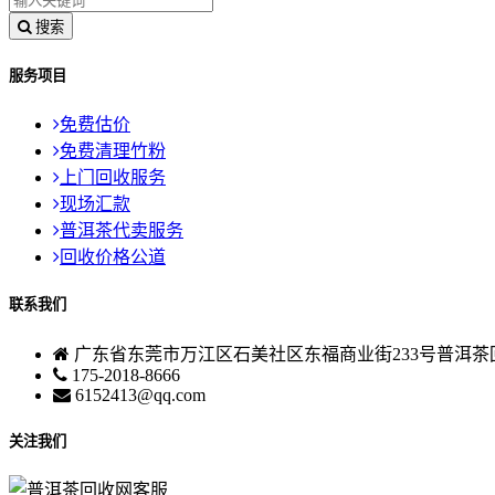
搜索
服务项目
免费估价
免费清理竹粉
上门回收服务
现场汇款
普洱茶代卖服务
回收价格公道
联系我们
广东省东莞市万江区石美社区东福商业街233号普洱茶
175-2018-8666
6152413@qq.com
关注我们