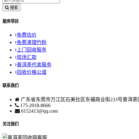
搜索
服务项目
免费估价
免费清理竹粉
上门回收服务
现场汇款
普洱茶代卖服务
回收价格公道
联系我们
广东省东莞市万江区石美社区东福商业街233号普洱茶
175-2018-8666
6152413@qq.com
关注我们