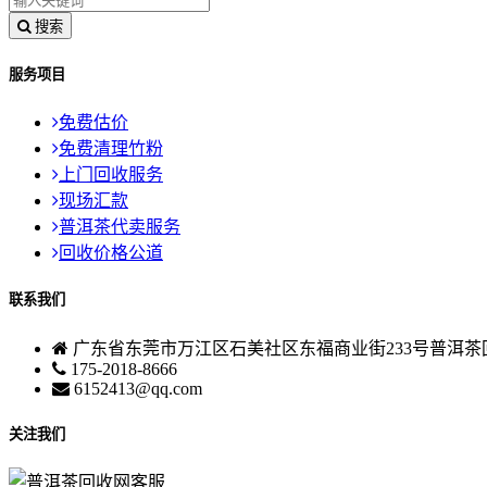
搜索
服务项目
免费估价
免费清理竹粉
上门回收服务
现场汇款
普洱茶代卖服务
回收价格公道
联系我们
广东省东莞市万江区石美社区东福商业街233号普洱茶
175-2018-8666
6152413@qq.com
关注我们