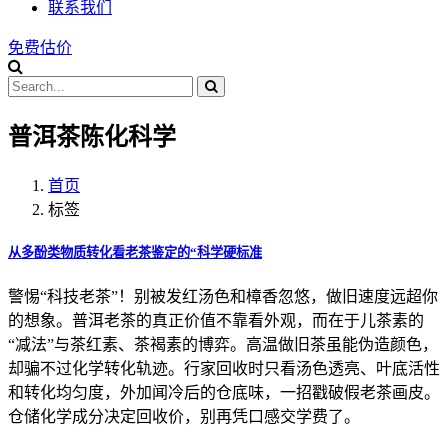
联系我们
免费估价
普洱茶陈化科学
首页
标签
从多酚类物质转化看老茶鉴定的“科学硬标准
警惕“科技老茶”！别被发红汤色和樟香忽悠，做旧速度远超你
的想象。普洱老茶的真正价值不靠看外观，而在于儿茶素的
“减法”与茶红素、茶褐素的博弈。高温做旧茶虽能伪造颜色，
却骗不过化学转化轨迹。行家回收时只看汤色透亮、叶底活性
和转化均匀度，外加闻冷后的仓底味，一招戳破假老茶画皮。
仓储化学成分决定回收价，别再凭口感交学费了。