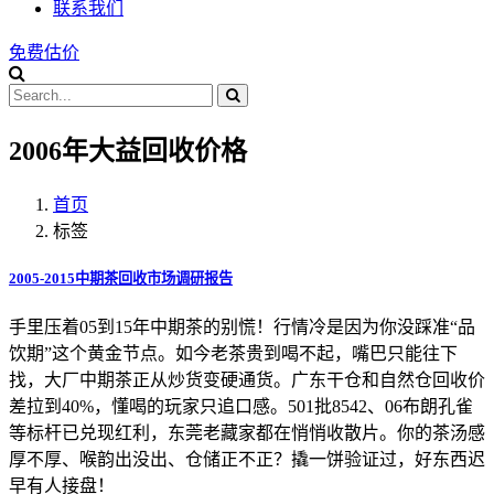
联系我们
免费估价
2006年大益回收价格
首页
标签
2005-2015中期茶回收市场调研报告
手里压着05到15年中期茶的别慌！行情冷是因为你没踩准“品
饮期”这个黄金节点。如今老茶贵到喝不起，嘴巴只能往下
找，大厂中期茶正从炒货变硬通货。广东干仓和自然仓回收价
差拉到40%，懂喝的玩家只追口感。501批8542、06布朗孔雀
等标杆已兑现红利，东莞老藏家都在悄悄收散片。你的茶汤感
厚不厚、喉韵出没出、仓储正不正？撬一饼验证过，好东西迟
早有人接盘！