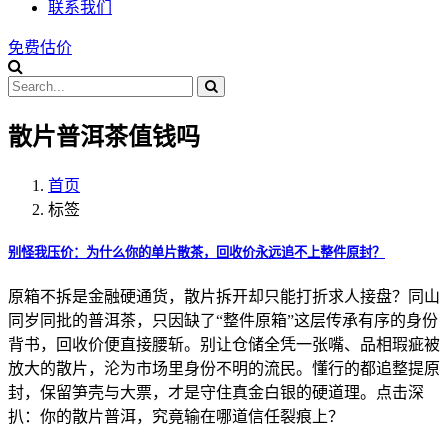
联系我们
免费估价
散片普洱茶值钱吗
首页
标签
别怪我压价：为什么你的单片散茶，回收价永远追不上整件原封？
原箱不拆是金融硬通货，散片拆开却只能打折求人接盘？同山
同岁同批的普洱茶，只因缺了“整件原箱”这层传承有序的身份
背书，回收价便直接腰斩。别让仓储全凭一张嘴、品相瑕疵被
放大的散片，沦为市场里身份不明的流民。懂行的都追整提原
封，保留笋壳与大票，才是守住真金白银的硬道理。点击深
扒：你的散片普洱，究竟输在哪道信任裂痕上？