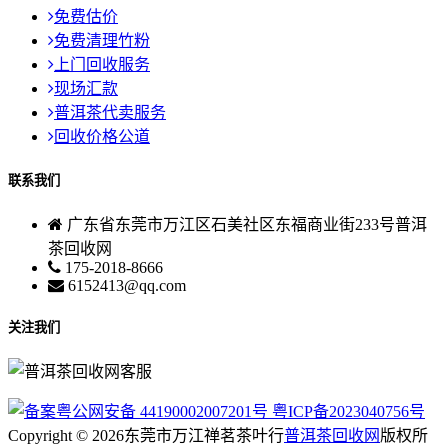
免费估价
免费清理竹粉
上门回收服务
现场汇款
普洱茶代卖服务
回收价格公道
联系我们
广东省东莞市万江区石美社区东福商业街233号普洱
茶回收网
175-2018-8666
6152413@qq.com
关注我们
粤公网安备 44190002007201号
粤ICP备2023040756号
Copyright © 2026东莞市万江禅茗茶叶行
普洱茶回收网
版权所