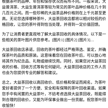
根据茶叶的品种、年份和保存状况而有所不同。一般来说，大
益普洱茶、大益生普洱茶等较为常见的茶叶品种价格在几十到
几百元之间。而一些珍稀的大益茶品种价格则在上千元甚至更
高。无论您选择哪种茶叶，大益茶回收店都将以相对较低的价
格回收，让您的茶叶得到恰当处理，并得到一定价值回馈。
为了让消费者更直观地了解大益茶回收的具体情况，以下是一
些相关的茶叶图片供您参考。[图片1] [图片2] [图片3]…
大益茶回收店承诺，回收的茶叶都经过严格筛选、鉴定，并确
保茶叶的
品质
和原装。这意味着您在回收茶叶后，可以放心地
将其作为纪念品、礼物或继续饮用。同时，如果您对大益茶回
收的价格、回收方式等有任何疑问，大益茶回收店的工作人员
也会为您提供专业的解答和建议。
总之，大益茶回收以高回收价、低价格和保证而闻名，为茶叶
爱好者提供了一个方便、安全和有保障的茶叶回收渠道。如果
您手中有闲置的大益茶叶，不妨考虑选择大益茶回收，既能得
到合理的回收价，又能为环保事业做出一份贡献。祝您茶叶回
收愉快！