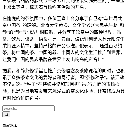
三家联合品牌的嘉宾与王琼老师共同在栗宪庭先生的手书墨宝
上郑重签名，标志着首场约茶活动的开启。
在愉悦的约茶氛围中，多位嘉宾上台分享了自己对"与世界共
享中国茶"的理解。北京大学教授、文化学者赵为民先生将"和
静"的"静"与"境界"相联系，并分享了饮茶中的四种境界：品
茶、饮茶、谈茶、悟茶。另一方面，诚德轩创始人苏元阳先生
秉持匠人精神，坚持严格的产品标准。他表示："通过百场约
茶，将中国的茶、中国的器、中国人的文化生活推广到世界，
让我们中国的民族品牌在世界上发出响亮的声音！"
据悉，和静茶修学堂在推广茶修理念及茶修课程的同时，也积
累了众多茶修文化的爱好者和同行者，即"茶修种子"。该活动
不仅是这些"种子"在持续共修和项目担当执行方面的市场检
验，也是为当地茶友带来沉浸式的茶文化体验，让茶修成为具
有时代价值的符号。
最新动态