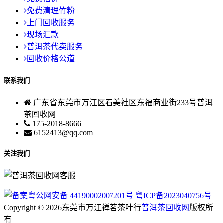
免费清理竹粉
上门回收服务
现场汇款
普洱茶代卖服务
回收价格公道
联系我们
广东省东莞市万江区石美社区东福商业街233号普洱
茶回收网
175-2018-8666
6152413@qq.com
关注我们
粤公网安备 44190002007201号
粤ICP备2023040756号
Copyright © 2026东莞市万江禅茗茶叶行
普洱茶回收网
版权所
有