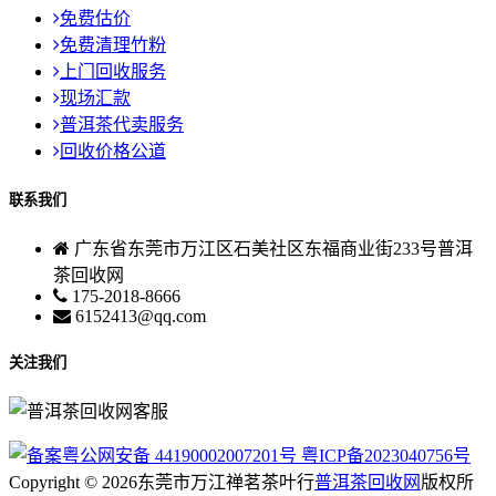
免费估价
免费清理竹粉
上门回收服务
现场汇款
普洱茶代卖服务
回收价格公道
联系我们
广东省东莞市万江区石美社区东福商业街233号普洱
茶回收网
175-2018-8666
6152413@qq.com
关注我们
粤公网安备 44190002007201号
粤ICP备2023040756号
Copyright © 2026东莞市万江禅茗茶叶行
普洱茶回收网
版权所