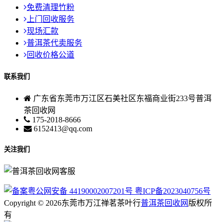
免费清理竹粉
上门回收服务
现场汇款
普洱茶代卖服务
回收价格公道
联系我们
广东省东莞市万江区石美社区东福商业街233号普洱
茶回收网
175-2018-8666
6152413@qq.com
关注我们
粤公网安备 44190002007201号
粤ICP备2023040756号
Copyright © 2026东莞市万江禅茗茶叶行
普洱茶回收网
版权所
有