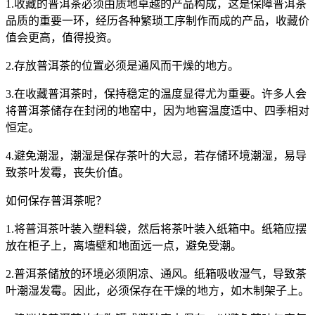
1.收藏的普洱茶必须由质地卓越的产品构成，这是保障普洱茶
品质的重要一环，经历各种繁琐工序制作而成的产品，收藏价
值会更高，值得投资。
2.存放普洱茶的位置必须是通风而干燥的地方。
3.在收藏普洱茶时，保持稳定的温度显得尤为重要。许多人会
将普洱茶储存在封闭的地窑中，因为地窖温度适中、四季相对
恒定。
4.避免潮湿，潮湿是保存茶叶的大忌，若存储环境潮湿，易导
致
茶叶
发霉，丧失价值。
如何保存普洱茶呢？
1.将普洱
茶叶
装入塑料袋，然后将茶叶装入纸箱中。纸箱应摆
放在柜子上，离墙壁和地面远一点，避免受潮。
2.普洱茶储放的环境必须阴凉、通风。纸箱吸收湿气，导致茶
叶潮湿发霉。因此，必须保存在干燥的地方，如木制架子上。