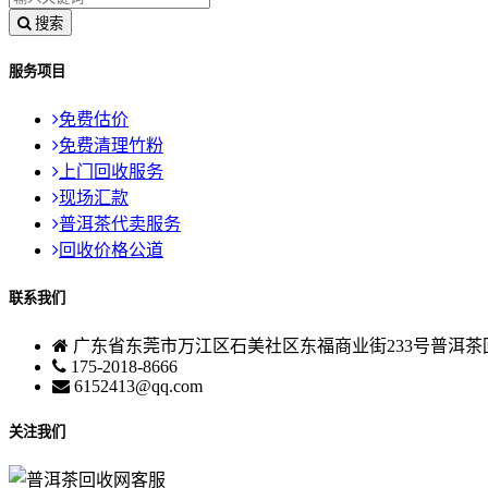
搜索
服务项目
免费估价
免费清理竹粉
上门回收服务
现场汇款
普洱茶代卖服务
回收价格公道
联系我们
广东省东莞市万江区石美社区东福商业街233号普洱茶
175-2018-8666
6152413@qq.com
关注我们