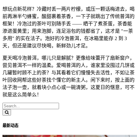
想玩点新花样？冷藏时丢一两片柠檬，或压一颗话梅进去，喝
前再淋半勺蜂蜜，酸甜裹着茶香，一下子就跳出了传统普洱的
框架！冷泡过的茶叶可别随手丢 —— 晒干了煮茶蛋，茶香能
渗进蛋黄里；用来泡脚，连足浴包的钱都省了，这才是 "一茶
多用" 的实在法子。泡好的冷泡普洱，在冰箱里能存 2 到 3
天，但还是建议尽快喝，新鲜劲儿才足。
夏天喝冷泡普洱，哪儿只是解腻？更像给味蕾开了扇新窗户，
尝见普洱不一样的温柔。爱喝普洱的人，谁家里没囤过几饼或
几罐暂时顾不上的茶？与其看着它们慢慢失去活性，不如让茶
叶回收网帮这些好茶找个懂它的新主人。闲下来时，按上面的
法子泡一壶，就着块小点心或一碗清粥，这夏日的惬意，可不
就是这么简单么！
最新动态