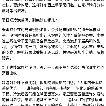
松快。更妙的是，这杯好东西上手毫无门槛，在家折腾几分钟
就能等出滋味。
夏日喝冷泡普洱，到底妙在哪儿？
普洱熟茶在时光里慢慢陈化，茶多酚与咖啡因的锋芒早被磨
平，冷泡时哪会轻易析出让人皱眉的苦涩？反倒把枣香、木香
这些藏在骨子里的陈香全释放出来，比热泡多了层柔和的甜
润。冰镇过后喝一口，暑气像被瞬间抽走似的！配着重油重盐
的吃食，解腻效果比酸梅汤还见效，关键是没加半分糖，喝着
踏实。
新手也能拿捏的冷泡步骤，一步都不复杂选茶：陈化适中的普
洱最出味
冷泡对茶叶不算挑剔，但想喝到惊艳的口感，3-5 年的普洱熟
茶是优选 —— 饼茶掰碎、散茶抓一把都行。陈化过的熟茶性
子稳，冷泡后香气能在嘴里留更久。家里要是压着些许久没动
的普洱老茶，拿来冷泡其实正合适 —— 总比让它们在茶罐里
积灰强，不是吗？真要是闲置的量多，让茶叶回收网给这些好