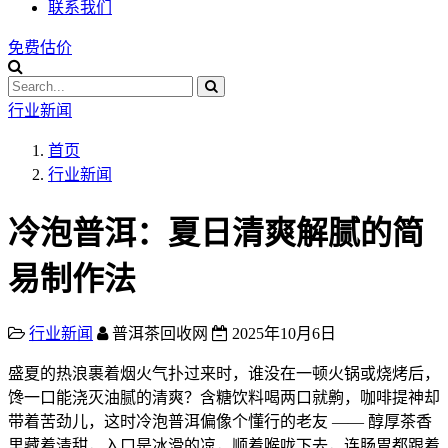
联系我们
免费估价
行业新闻
首页
行业新闻
冷泡普洱：夏日清爽解腻的简
易制作法
行业新闻
普洱茶回收网
2025年10月6日
盛夏的热浪裹着烟火气扑过来时，谁没在一顿火锅或烧烤后，
馋一口能浇灭油腻的清爽？含糖饮料喝两口就齁，咖啡提神却
带着苦劲儿，这时冷泡普洱偏像个懂行的老友 —— 醇厚茶香
里藏着清甜，入口是冰滑的凉，顺着喉咙下去，连肠胃都跟着