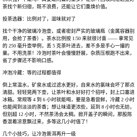
茶找个新归宿，既不浪费，还能让它们重焕价值。
投茶选器：比例对了，滋味就对了
找个干净的玻璃冷泡壶，或者密封严实的玻璃瓶（金属容器别
用，会抢了茶香）。茶水比例按 1:50 来就很讨喜 —— 拿常见
的 250 毫升壶举例，丢 5 克茶叶进去，差不多是手心一撮的
量。不用洗茶！冷泡时茶叶会慢慢舒展，杂质压根跑不出来，
省了步骤还不影响口感。
冲泡冷藏：等的过程都值得
倒上常温水，矿泉水或过滤水更好，自来水的氯味会坏了那点
清甜。轻轻晃两下壶，让茶叶和水好好打个招呼，封上口塞进
冰箱。常规等 4 到 6 小时就能喝，要是急着尝鲜，冷藏 2 小时
也能闻到淡淡的茶香；想让味道更浓些，延到 8 小时也无妨，
但别超 12 小时，不然茶汤会太稠。掀开盖子的瞬间，那股陈
香混着凉意飘过来，多等这几小时值了！
几个小技巧，让冷泡普洱再升一级