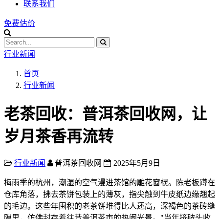
联系我们
免费估价
行业新闻
首页
行业新闻
老茶回收：普洱茶回收网，让
岁月茶香再流转
行业新闻
普洱茶回收网
2025年5月9日
梅雨季的杭州，潮湿的空气漫进茶馆的雕花窗棂。陈老板蹲在
仓库角落，拂去茶饼包装上的薄灰，指尖触到牛皮纸边缘翘起
的毛边。这些年囤积的老茶饼堆得比人还高，深褐色的茶砖缝
隙里，仿佛封存着往昔普洱茶市的热闹光景。"当年挤破头收