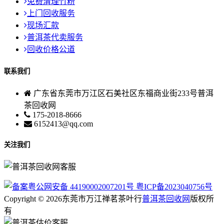
免费清理竹粉
上门回收服务
现场汇款
普洱茶代卖服务
回收价格公道
联系我们
广东省东莞市万江区石美社区东福商业街233号普洱
茶回收网
175-2018-8666
6152413@qq.com
关注我们
粤公网安备 44190002007201号
粤ICP备2023040756号
Copyright © 2026东莞市万江禅茗茶叶行
普洱茶回收网
版权所
有