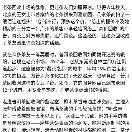
老茶回收市场的乱象，更让茶友们如履薄冰。记得去年秋天，
北京的王女士带着家传的老茶饼来到潘家园，几家茶商扫了一
眼便连连摇头："仓储不行，顶多这个价。"给出的报价不及她
预期的三分之一；广州的茶客小李轻信网络上"高价回收"的广
告，寄茶后对方却失联，追悔莫及。这些经历，让老茶回收成
了茶友圈里讳莫如深的话题。
就在众多茶友一筹莫展时，普洱茶回收网如同拨开迷雾的暖
阳，出现在老茶市场。2007 年，它从东莞茶仓林立的万江街
道起步。这座被称为"藏茶之都"的城市，年均 75% 的湿度和
25℃的恒温，为普洱茶陈化提供了天然温床，也孕育出了普洱
茶回收网这样的专业平台。如今，它的服务网点已遍布全国
12 个城市，用专业与热忱，为老茶搭建流转的桥梁。
走进普洱茶回收网的鉴定室，檀木茶香与油墨味交织。主理人
张师傅戴着圆框眼镜，布满茶渍的手指轻抚茶饼："听这声
音，干仓存放十五年以上了。"从业三十余载，他的手掌仿佛
是台精密仪器——摩挲茶饼表面的油润度，能判断压制时的揉
捻力度；凑近轻嗅，连仓储时地板的材质都能推测一二；茶汤