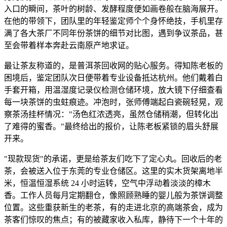
入口的瞬间，茶叶的树龄、发酵程度便如画卷般在脑海展开。
在他的带领下，团队里的年轻鉴定师个个身怀绝技，手机里存
满了各大茶厂不同年份茶饼的细节对比图，遇到争议茶品，甚
至会带着样本奔赴云南原产地求证。
最让茶友称道的，是普洱茶回收网的贴心服务。得知陈老板的
困境后，鉴定团队次日便带着专业设备抵达杭州。他们戴着白
手套开箱，用温湿度记录仪检测仓储环境，放大镜下仔细查看
每一块茶饼的虫蛀痕迹。冲泡时，张师傅端起白瓷碗轻晃，观
察茶汤挂杯情况："汤色红浓透亮，虽然仓储稍潮，但转化出
了难得的蜜香。"最终给出的报价，让陈老板紧锁的眉头舒展
开来。
"现款现货"的承诺，更是给茶友们吃下了定心丸。回收后的老
茶，会被送入位于东莞的专业仓储区。这里的实木货架离地半
米，恒温恒湿系统 24 小时运转，空气中浮动着淡淡的樟木
香。工作人员每月定期翻仓，像照顾熟睡的婴儿般为茶饼调整
位置。这些重获新生的老茶，有的走进北京的高端茶会，成为
茶客们惊叹的焦点；有的被藏家收入私库，静待下一个十年的