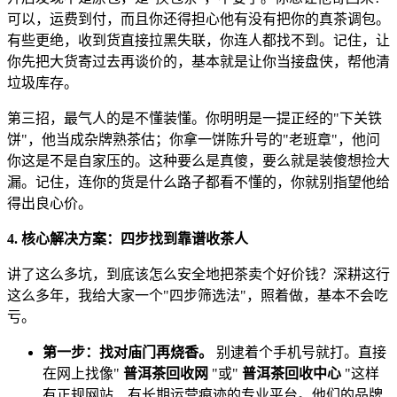
可以，运费到付，而且你还得担心他有没有把你的真茶调包。
有些更绝，收到货直接拉黑失联，你连人都找不到。记住，让
你先把大货寄过去再谈价的，基本就是让你当接盘侠，帮他清
垃圾库存。
第三招，最气人的是不懂装懂。你明明是一提正经的"下关铁
饼"，他当成杂牌熟茶估；你拿一饼陈升号的"老班章"，他问
你这是不是自家压的。这种要么是真傻，要么就是装傻想捡大
漏。记住，连你的货是什么路子都看不懂的，你就别指望他给
得出良心价。
4. 核心解决方案：四步找到靠谱收茶人
讲了这么多坑，到底该怎么安全地把茶卖个好价钱？深耕这行
这么多年，我给大家一个"四步筛选法"，照着做，基本不会吃
亏。
第一步：找对庙门再烧香。
别逮着个手机号就打。直接
在网上找像"
普洱茶回收网
"或"
普洱茶回收中心
"这样
有正规网站、有长期运营痕迹的专业平台。他们的品牌