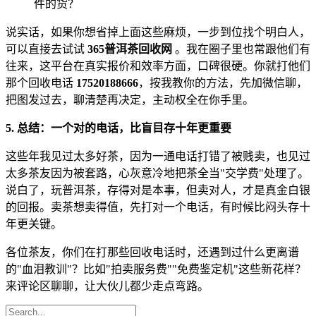
件的货？
说实话，如果你想省掉上面这些麻烦，一步到位找个明白人，
可以直接去试试
365普洱茶回收网
。我在圈子里也常跟他们有
往来，这平台在真实报价和效率方面，口碑很硬。你就打他们
那个回收电话
17520188666
，按我教你的方法，先加微信聊，
把图发过去，聊清楚再决定，主动权全在你手里。
5. 总结：一个对的电话，比盲目存十年更重要
这些年我见过太多好茶，因为一通电话打错了被贱卖，也见过
太多茶友因为被套路，心灰意冷地把茶全当"交学费"处理了。
说白了，玩普洱茶，存得对是本事，但卖对人，才是真金白银
的回报。卖茶想卖得值，先打对一个电话，有时候比闷头存十
年更关键。
各位茶友，你们在打那些回收电话时，还遇到过什么更离谱
的"血泪教训"？比如"拍卖服务费""免费鉴定机"这些新花样？
来评论区聊聊，让大伙儿都少走点弯路。