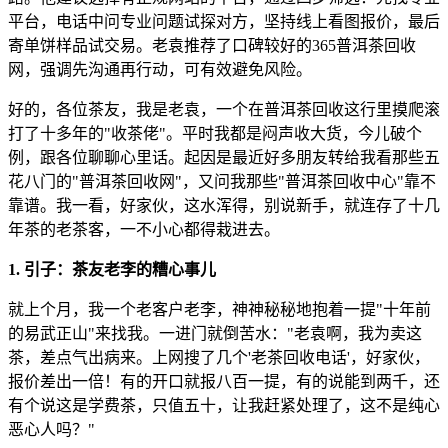
平台，电话中问专业问题试探对方，坚持线上看图报价，最后
寄单饼样品试交易。老袁推荐了口碑较好的365普洱茶回收
网，强调先沟通再行动，可有效避免风险。
好的，各位茶友，我是老袁，一个在普洱茶回收这行里摸爬滚
打了十多年的"收茶佬"。平时我都是闷声收大货，今儿破个
例，跟各位聊聊心里话。起因是最近好多朋友转给我看那些五
花八门的"普洱茶回收网"，又问我那些"普洱茶回收中心"靠不
靠谱。我一看，好家伙，这水浑得，别说新手，就连存了十几
年茶的老茶客，一不小心都得栽进去。
1. 引子：茶友老李的糟心事儿
就上个月，我一个老客户老李，神神秘秘地抱着一提"十年前
的易武正山"来找我。一进门就倒苦水："老袁啊，我为卖这
茶，差点气出病来。上网搜了几个'
老茶回收电话
'，好家伙，
报价差出一倍！有的开口就报八百一提，有的说能到两千，还
有个说这是学费茶，只值五十，让我赶紧处理了，这不是纯心
恶心人吗？"