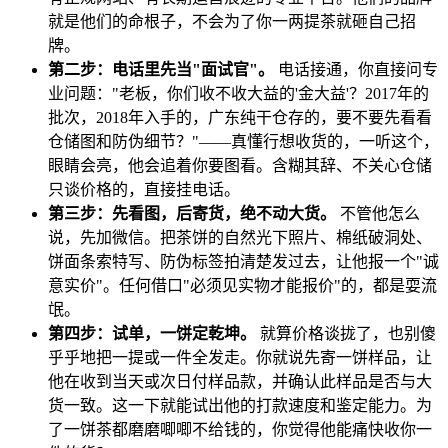
就是他们的命根子，不会为了你一两提茶就砸自己招
牌。
第二步：电话里先当"面试官"。
电话接通，你直接问专
业问题："老板，你们收不收大益的'金大益'？2017年的
批次，2018年入手的，广东纯干仓存的，要不要先看看
仓储图和防伪细节？"——真懂行想收货的，一听这个，
眼睛会亮，他会追着你要图看。含糊其辞、不关心仓储
只谈价格的，直接挂电话。
第三步：先看图，后寄货，绝不动大货。
不管他怎么
说，先加微信。把茶饼的自然光下照片、棉纸破洞处、
饼面条索特写、防伪标签拍清楚发过去，让他报一个"诚
意实价"。任何借口"必须见实物才能报价"的，都是耍流
氓。
第四步：试单，一饼定乾坤。
就算价格谈拢了，也别傻
乎乎地把一提或一件全发走。你就说先寄一饼样品，让
他在收到当天或次日付样品款，并确认此样品是否与大
货一致。这一下就能试出他的打款速度和鉴定能力。为
了一饼茶都磨磨唧唧不给钱的，你觉得他能痛快收你一