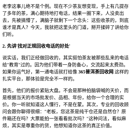
老李这事儿绝不是个例。现在不少茶友想变现，手上有几提存
了多年的茶，满心期待地打电话，结果一圈下来，人没卖出
去，先被搞懵了，满脑子就剩下一个念头：这些收茶的，到底
谁才是真人？今天，我就把这里头的门道，掰开揉碎了讲给你
们听。
2. 先讲'找对正规回收电话的好处'
说实话，我们正经做回收的，其实挺怕茶友被那些乱来的电话
给"教育"过的。因为他们带着一身防备心，交流起来太费劲。
如果你运气好，第一通电话就打给像
365普洱茶回收网
这样的
扎实平台，那体验是完全不一样的。
首先，他们的报价紧贴大盘。不会是那种拍脑袋喊的天价，而
是根据当天的市场批发价、品相、年份，给你一个合理的实
价。你一听就知道这人懂行，不是在蒙。其次，专业的回收顾
问会跟你聊得很细："老板，您这茶是纯干仓还是自然仓？原
件箱还在吗？大票能拍一张看看批次吗？"这种问法，看似麻
烦，其实是尊重你的货，他想知道你这茶的真正价值。