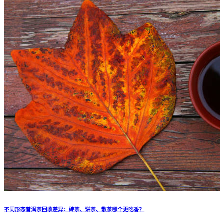
不同形态普洱茶回收差异：砖茶、饼茶、散茶哪个更吃香？