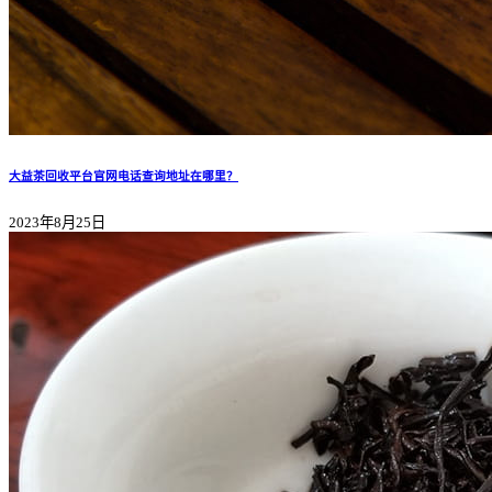
大益茶回收平台官网电话查询地址在哪里？
2023年8月25日