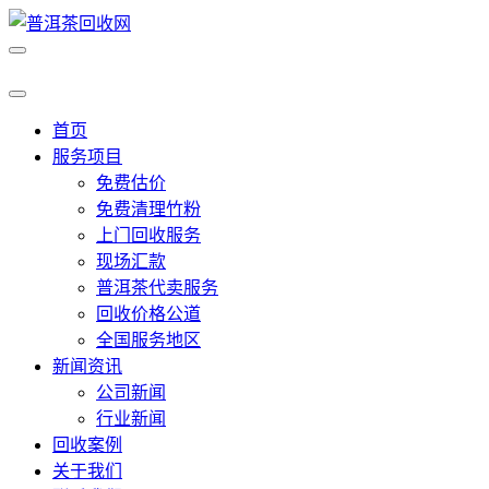
首页
服务项目
免费估价
免费清理竹粉
上门回收服务
现场汇款
普洱茶代卖服务
回收价格公道
全国服务地区
新闻资讯
公司新闻
行业新闻
回收案例
关于我们