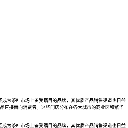
经成为茶叶市场上备受瞩目的品牌，其优质产品销售渠道也日益
产品直接面向消费者。这些门店分布在各大城市的商业区和繁华
经成为茶叶市场上备受瞩目的品牌，其优质产品销售渠道也日益