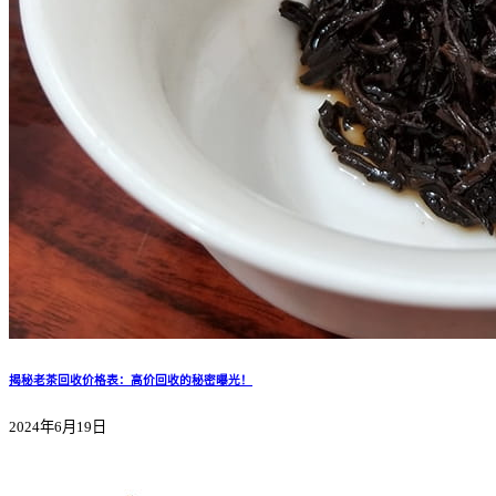
揭秘老茶回收价格表：高价回收的秘密曝光！
2024年6月19日