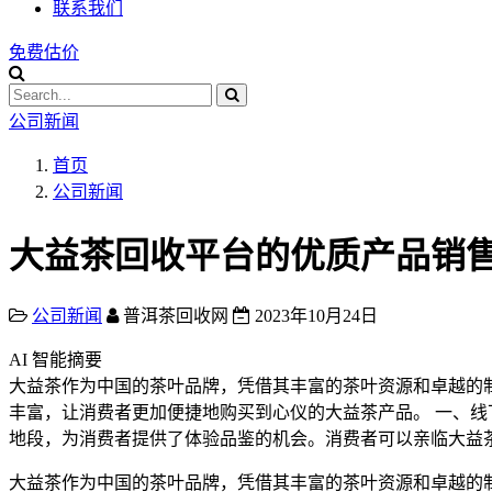
联系我们
免费估价
公司新闻
首页
公司新闻
大益茶回收平台的优质产品销
公司新闻
普洱茶回收网
2023年10月24日
AI 智能摘要
大益茶作为中国的茶叶品牌，凭借其丰富的茶叶资源和卓越的
丰富，让消费者更加便捷地购买到心仪的大益茶产品。 一、线
地段，为消费者提供了体验品鉴的机会。消费者可以亲临大益
大益茶作为中国的茶叶品牌，凭借其丰富的茶叶资源和卓越的