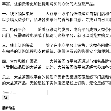
丰富，让消费者更加便捷地购买到心仪的大益茶产品。
一、线下销售渠道 大益茶回收平台通过建立自有门店和合
以亲临大益茶店，品味各类茶叶的香气和口感，寻找到自己喜
二、电商平台 随着互联网的发展，电商平台成为大益茶回
出门，只需通过电脑或手机访问这些平台，就可以浏览并购买
三、线上订购渠道 除了在电商平台上销售，大益茶回收平台
有完善的订购流程和支付系统，确保消费者的购买安全和便利
四、合作和推广渠道 大益茶回收平台还通过与知名品牌合
享受到高品质的大益茶。此外，大益茶回收平台还经常参加各
总之，大益茶回收平台的优质产品销售渠道既覆盖线下门店和
的大益茶产品。无论是线下实体店还是线上订购，无论是线下
最新动态