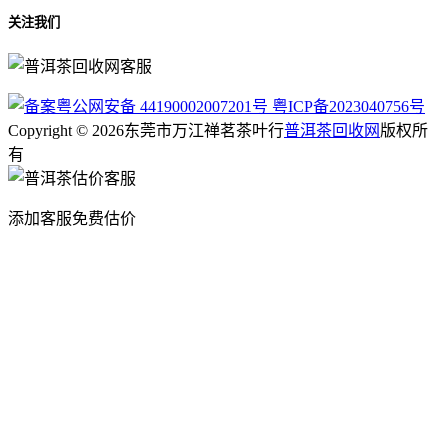
关注我们
粤公网安备 44190002007201号
粤ICP备2023040756号
Copyright © 2026东莞市万江禅茗茶叶行
普洱茶回收网
版权所
有
添加客服免费估价