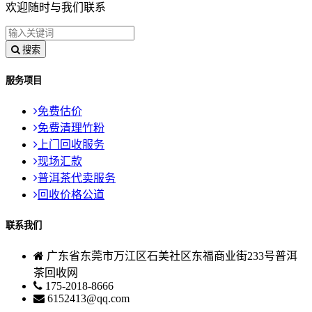
欢迎随时与我们联系
搜索
服务项目
免费估价
免费清理竹粉
上门回收服务
现场汇款
普洱茶代卖服务
回收价格公道
联系我们
广东省东莞市万江区石美社区东福商业街233号普洱
茶回收网
175-2018-8666
6152413@qq.com