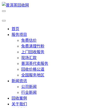
首页
服务项目
免费估价
免费清理竹粉
上门回收服务
现场汇款
普洱茶代卖服务
回收价格公道
全国服务地区
新闻资讯
公司新闻
行业新闻
回收案例
关于我们