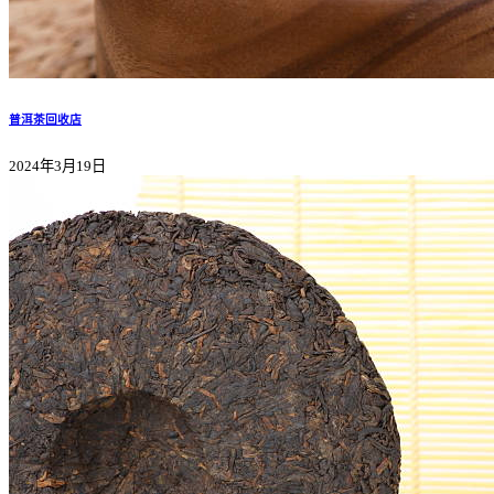
普洱茶回收店
2024年3月19日