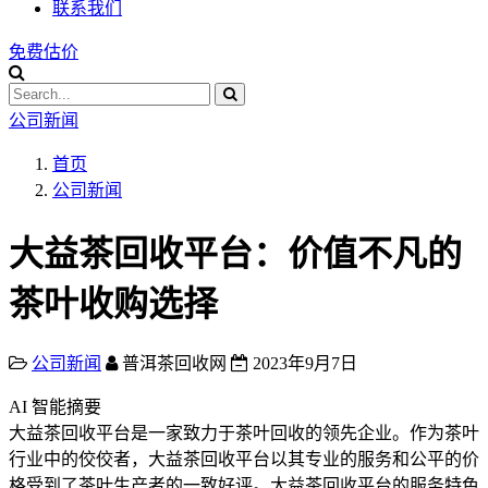
联系我们
免费估价
公司新闻
首页
公司新闻
大益茶回收平台：价值不凡的
茶叶收购选择
公司新闻
普洱茶回收网
2023年9月7日
AI 智能摘要
大益茶回收平台是一家致力于茶叶回收的领先企业。作为茶叶
行业中的佼佼者，大益茶回收平台以其专业的服务和公平的价
格受到了茶叶生产者的一致好评。大益茶回收平台的服务特色