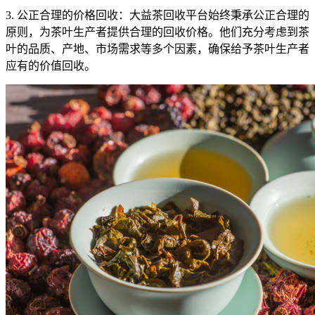
3. 公正合理的价格回收：大益茶回收平台始终秉承公正合理的
原则，为茶叶生产者提供合理的回收价格。他们充分考虑到茶
叶的品质、产地、市场需求等多个因素，确保给予茶叶生产者
应有的价值回收。