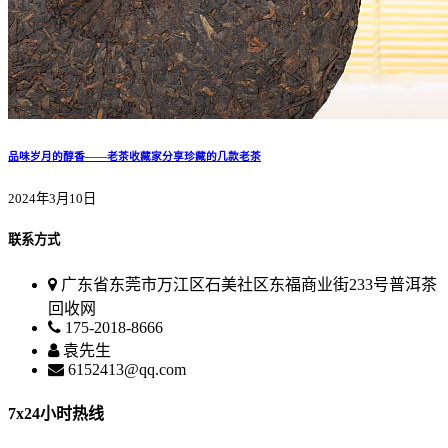
品味岁月的醇香——老茶收藏家分享珍藏的几款老茶
2024年3月10日
联系方式
广东省东莞市万江区石美社区东福商业街233号普洱茶
回收网
175-2018-8666
袁先生
6152413@qq.com
7x24小时热线