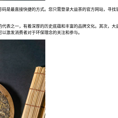
号码是最直接快捷的方式。您只需登录大益茶的官方网站，寻找
的代表之一，有着深厚的历史底蕴和丰富的品牌文化。其次，大
可以激发消费者对于环保理念的关注和参与。