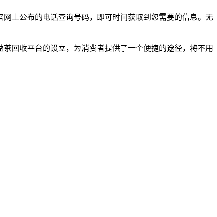
官网上公布的电话查询号码，即可时间获取到您需要的信息。无
益茶回收平台的设立，为消费者提供了一个便捷的途径，将不用