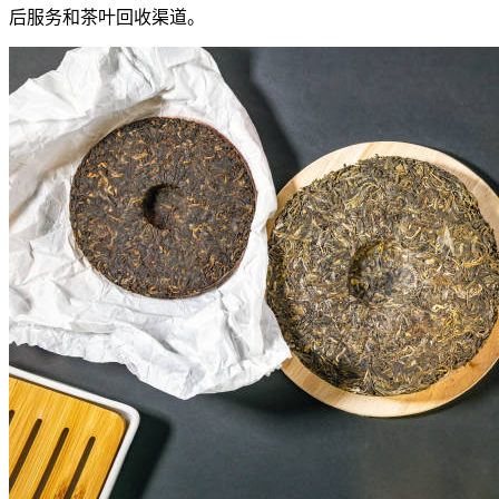
后服务和茶叶回收渠道。