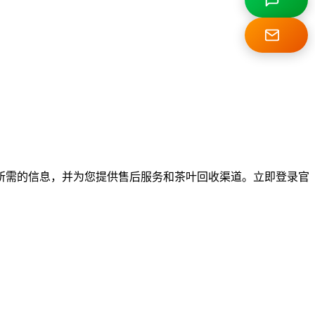
所需的信息，并为您提供售后服务和茶叶回收渠道。立即登录官