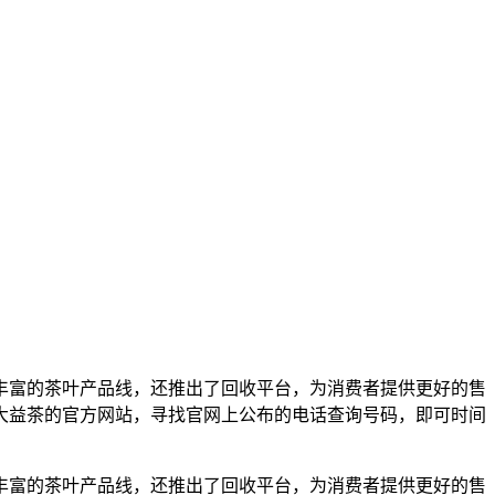
丰富的茶叶产品线，还推出了回收平台，为消费者提供更好的售
大益茶的官方网站，寻找官网上公布的电话查询号码，即可时间
丰富的茶叶产品线，还推出了回收平台，为消费者提供更好的售