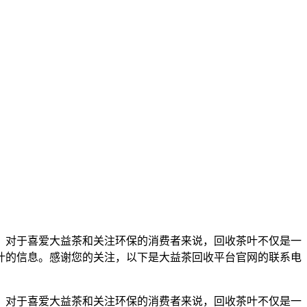
。对于喜爱大益茶和关注环保的消费者来说，回收茶叶不仅是一
叶的信息。感谢您的关注，以下是大益茶回收平台官网的联系电
。对于喜爱大益茶和关注环保的消费者来说，回收茶叶不仅是一