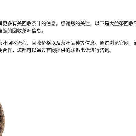
多有关回收茶叶的信息。感谢您的关注，以下是大益茶回收平台官网
准确的回收茶叶信息。
茶叶回收流程、回收价格以及茶叶品种等信息。通过浏览官网，
要合作，您都可以通过官网提供的联系电话进行咨询。