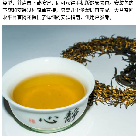
类型，并点击下载按钮，即可获得手机版的安装包。安装包的
下载和安装过程简单直接，只需几个步骤即可完成。大益茶回
收平台官网还提供了详细的安装指南，供用户参考。