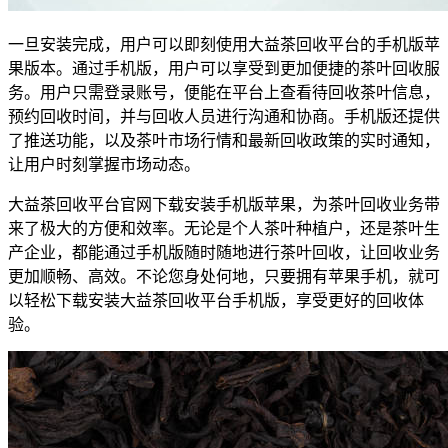
一旦安装完成，用户可以即刻使用大益茶回收平台的手机版苹
果版本。通过手机版，用户可以享受到更加便捷的茶叶回收服
务。用户只需登录账号，便能在平台上查看待回收茶叶信息，
预约回收时间，并与回收人员进行沟通和协商。手机版还提供
了推送功能，以及茶叶市场行情和最新回收政策的实时通知，
让用户时刻掌握市场动态。
大益茶回收平台官网下载安装手机版苹果，为茶叶回收业务带
来了极大的方便和效率。无论是个人茶叶种植户，还是茶叶生
产企业，都能通过手机版随时随地进行茶叶回收，让回收业务
更加顺畅、高效。不论您身处何地，只要拥有苹果手机，就可
以轻松下载安装大益茶回收平台手机版，享受更好的回收体
验。