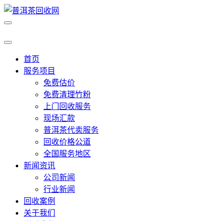
首页
服务项目
免费估价
免费清理竹粉
上门回收服务
现场汇款
普洱茶代卖服务
回收价格公道
全国服务地区
新闻资讯
公司新闻
行业新闻
回收案例
关于我们