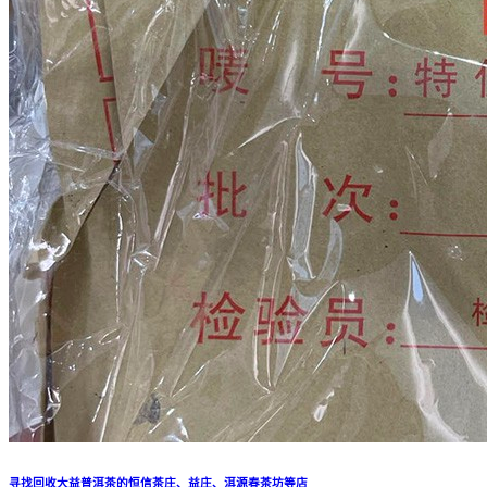
寻找回收大益普洱茶的恒信茶庄、益庄、洱源春茶坊等店