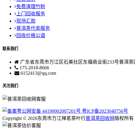
免费清理竹粉
上门回收服务
现场汇款
普洱茶代卖服务
回收价格公道
联系我们
广东省东莞市万江区石美社区东福商业街233号普洱茶
175-2018-8666
6152413@qq.com
关注我们
粤公网安备 44190002007201号
粤ICP备2023040756号
Copyright © 2026东莞市万江禅茗茶叶行
普洱茶回收网
版权所有