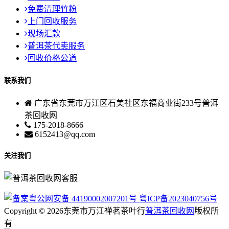
免费清理竹粉
上门回收服务
现场汇款
普洱茶代卖服务
回收价格公道
联系我们
广东省东莞市万江区石美社区东福商业街233号普洱
茶回收网
175-2018-8666
6152413@qq.com
关注我们
粤公网安备 44190002007201号
粤ICP备2023040756号
Copyright © 2026东莞市万江禅茗茶叶行
普洱茶回收网
版权所
有