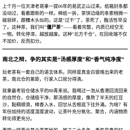
上个月一位天津老哥拿一提06年的易武正山过来。纸箱封条都
没动过，看着跟新的一样。棉纸一拆，茶饼边缘的条索稍微一
碰就碎，跟糟木头似的。这是"过干"了，茶死了，酶活性早没
了。这种茶，我们叫
"僵尸茶"
——看着完整，内质已经空无
一物。转化停滞，越放越废。这种"北方干仓"，在回收端不仅
不加价，反而扣分。
南北之辩，争的其实是“汤感厚度”和“香气纯净度”
玩老茶有一套自己的语言体系。同样是真金白银堆出来的老
茶，南北仓的差距，行家入口就分得清。
就拿最考验仓储水平的88青来说。我喝过一泡从香港回流回来
的自然仓，仓储极干净，那汤感的厚度，像熬了半天的红豆
沙，黏稠顺滑，樟香入水，回甘从舌根底下往外涌。为啥？有
年份加持的适度湿度波动，让茶叶充分氧化、聚合，内涵物质
转化得更充分。