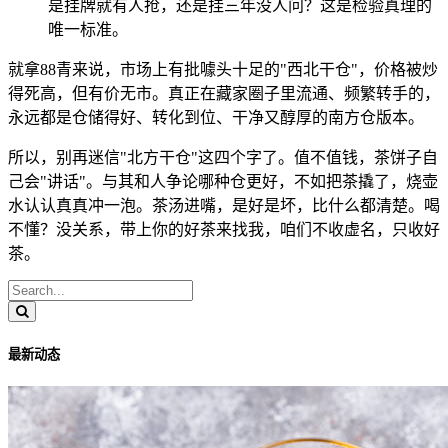
是挂牌就有人抢，还是挂三年没人问？这是检验真理的
唯一标准。
就拿88青来说，市场上有批噱头十足的"西北干仓"，价格被炒
得死高，但有价无市。真正在藏家圈子里流通、频繁转手的，
永远都是仓储得好、转化到位、干净又醇厚的南方仓版本。
所以，别再迷信"北方干仓"这四个字了。值不值钱，茶饼子自
己会"讲话"。与其和人争论哪种仓更好，不如把茶撬了，烧壶
水认认真真冲一泡。茶汤进嘴，是好是坏，比什么都清楚。喝
不懂？没关系，带上你的好茶来找我，咱们不收虚名，只收好
茶。
最新动态