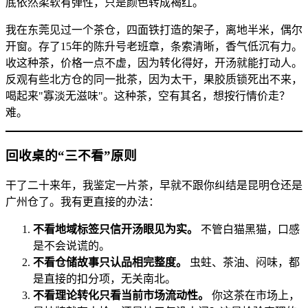
底依然柔软有弹性，只是颜色转成褐红。
我在东莞见过一个茶仓，四面铁打造的架子，离地半米，偶尔
开窗。存了15年的陈升号老班章，条索清晰，香气低沉有力。
收这种茶，价格一点不虚，因为转化得好，开汤就能打动人。
反观有些北方仓的同一批茶，因为太干，果胶质锁死出不来，
喝起来"寡淡无滋味"。这种茶，空有其名，想按行情价走？
难。
回收桌的“三不看”原则
干了二十来年，我鉴定一片茶，早就不跟你纠结是昆明仓还是
广州仓了。我有更直接的办法：
不看地域标签只信开汤眼见为实。
不管白猫黑猫，口感
是不会说谎的。
不看仓储故事只认品相完整度。
虫蛀、茶油、闷味，都
是直接的扣分项，无关南北。
不看理论转化只看当前市场流动性。
你这茶在市场上，