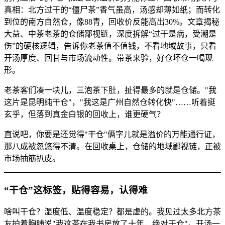
真相：北方过干的“僵尸茶”香气虽高，汤感却薄如纸；而转化
到位的南方自然仓，像88青，回收价反能高出30%。文章揭秘
大益、中茶老茶的仓储鄙视链，深度拆解“过干是病，受潮是
伤”的硬核逻辑，告诉你老茶值不值钱，不看地域故事，只看
开汤厚度、回甘与市场流动性。带茶来验，好仓坏仓一喝现
形。
老茶客们凑一块儿，三泡茶下肚，扯得最多的就是仓储。"我
这片是昆明纯干仓"，"我这是广州自然仓转化快"……听着挺
玄乎，但落到真金白银的回收上，谁更硬气？
直说吧，你要是还觉得"干仓"俩字儿就是溢价的万能通行证，
那八成被忽悠得不清。在回收桌上，仓储的地域鄙视链，正被
市场抽筋扒皮。
“干仓”这标签，贴得容易，认得难
啥叫干仓？湿度低、温度稳定？都是虚的。我见过太多北方茶
友拍着胸脯说"我这茶在我书房放了十年，绝对干仓"。开汤一