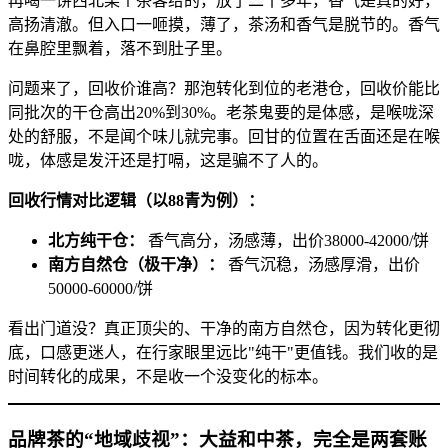
再喝一饼西北某个茶客给的，放了二十多年，香气是真的好，
高扬清澈。但入口一咂摸，薄了，茶汤和香气是脱节的。香气
在鼻腔里飘着，落不到肚子里。
问题来了，回收价谁高？那泡转化到位的老港仓，回收价能比
同批次的干仓高出20%到30%。老茶鬼要的是体感，是喉咙深
处的舒服，不是闻个味儿就完事。回甘的位置在舌面还是在喉
咙，体感是发汗还是打嗝，这是骗不了人的。
回收行情对比逻辑（以88青为例）：
北方纯干仓：
香气高分，汤感薄，出价38000-42000/饼
南方自然仓（极干净）：
香气沉稳，汤感厚滑，出价
50000-60000/饼
看出门道没？真正顶尖的、干净的南方自然仓，因为转化更彻
底，口感更迷人，在行家眼里远比"纯干"更值钱。我们收的是
时间转化的成果，不是收一个没变化的标本。
品牌茶的“地域歧视”：大益和中茶，完全是两套账