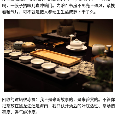
喝，一股子捂味儿直冲脑门。为啥？书房不见光不通风，紧挨
着暖气片，可不就是把人参硬生生蒸成萝卜干了么。
回收的逻辑很赤裸：我不是来听故事的，是来验货的。不管你
把茶放在黑龙江还是海南，我只认开汤后的叶底活性、茶汤透
亮度、香气纯净度。