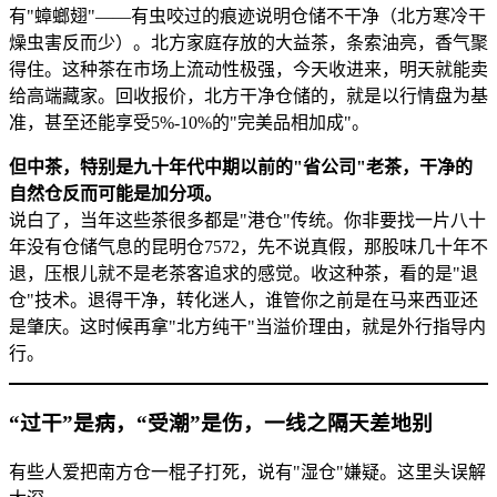
有"蟑螂翅"——有虫咬过的痕迹说明仓储不干净（北方寒冷干
燥虫害反而少）。北方家庭存放的大益茶，条索油亮，香气聚
得住。这种茶在市场上流动性极强，今天收进来，明天就能卖
给高端藏家。回收报价，北方干净仓储的，就是以行情盘为基
准，甚至还能享受5%-10%的"完美品相加成"。
但中茶，特别是九十年代中期以前的"省公司"老茶，干净的
自然仓反而可能是加分项。
说白了，当年这些茶很多都是"港仓"传统。你非要找一片八十
年没有仓储气息的昆明仓7572，先不说真假，那股味几十年不
退，压根儿就不是老茶客追求的感觉。收这种茶，看的是"退
仓"技术。退得干净，转化迷人，谁管你之前是在马来西亚还
是肇庆。这时候再拿"北方纯干"当溢价理由，就是外行指导内
行。
“过干”是病，“受潮”是伤，一线之隔天差地别
有些人爱把南方仓一棍子打死，说有"湿仓"嫌疑。这里头误解