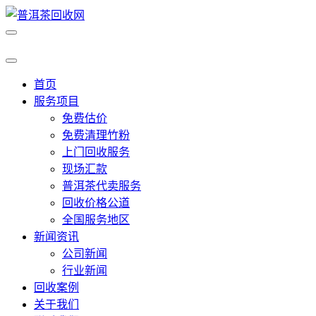
首页
服务项目
免费估价
免费清理竹粉
上门回收服务
现场汇款
普洱茶代卖服务
回收价格公道
全国服务地区
新闻资讯
公司新闻
行业新闻
回收案例
关于我们