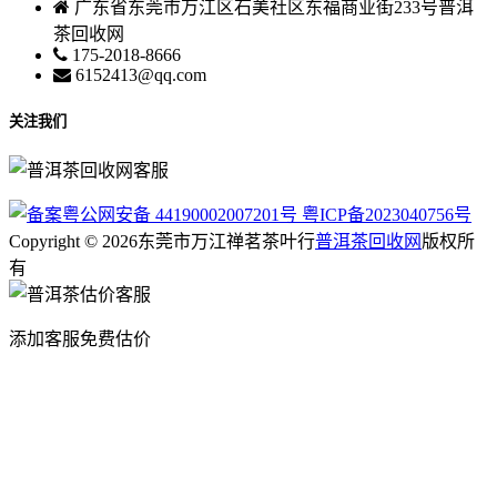
广东省东莞市万江区石美社区东福商业街233号普洱
茶回收网
175-2018-8666
6152413@qq.com
关注我们
粤公网安备 44190002007201号
粤ICP备2023040756号
Copyright © 2026东莞市万江禅茗茶叶行
普洱茶回收网
版权所
有
添加客服免费估价