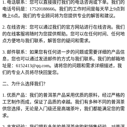
1. 电话联系：您可以直接拨打我们的电话咨询或下单。我们的
电话号码是：17520188666。我们的工作时间是每天早上9点到
晚上6点。我们的专业顾问将为您提供专业的解答和建议。
2. 在线咨询：您可以通过我们的官方网站进行在线咨询。我们
的在线客服将随时为您提供帮助。您可以在任何时间、任何地
点方便地与我们联系，解答您的疑问和需求。
3. 邮件联系：如果您有任何进一步的问题或需要详细的产品信
息，您也可以通过发送邮件的方式与我们联系。我们的邮箱地
址是：6152413@qq.com。请将您的问题和需求详细描述，我
们的专业人员将尽快回复您。
二、为什么选择我们？
1. 优质产品：我们的普洱茶产品采用优质的原料，经过严格的
工艺制作而成，保证了品质的卓越。我们有多种不同的普洱茶
供您选择，无论是入门级还是高端茶叶，我们都能满足您的需
求。
2. 丰富经验：我们拥有多年的普洱茶收购和销售经验，对普洱