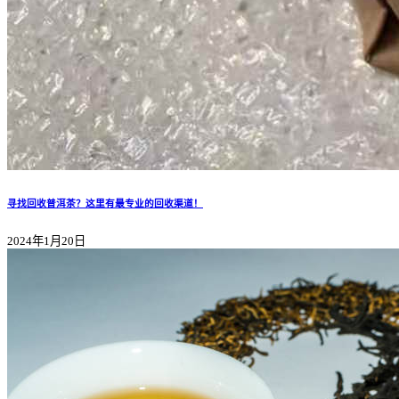
寻找回收普洱茶？这里有最专业的回收渠道！
2024年1月20日