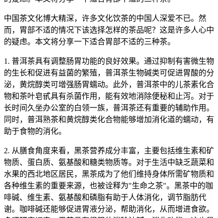
中国茶文化博大精深，许多文化饮茶的中国人深爱不已。然
而，胃部不适的情况下该选择怎样的茶品呢？这是许多人心中
的疑虑。本文将分享一下适合胃部不适的三种茶。
1. 普洱茶具有调整肠胃功能的良好效果。通过抑制有害微生物
的生长和促进有益菌的繁殖，普洱茶生物碱类可促进胃酸的分
泌，黄烷醇类可增强肠胃蠕动。此外，普洱茶中的儿茶素化合
物和茶叶皂甙具有杀菌作用，能有效地消除便秘和止泻。对于
长时间久坐办公室的白领一族，普洱茶还有重要的辅助作用。
同时，普洱熟茶和黄烷醇类化合物能够增加消化道的蠕动，有
助于食物的消化。
2. 从膳食角度来看，黑茶营养成分丰富，主要包括维生素和矿
物质、蛋白质、氨基酸和糖类物质等。对于生活中缺乏蔬菜和
水果的西北地区居民，黑茶成为了他们维持身体所需矿物质和
各种维生素的重要来源，也被诠释为"生命之茶"。黑茶中的咖
啡碱、维生素、氨基酸和磷脂有助于人体消化，调节脂肪代
谢。咖啡碱还能够促进胃液分泌，帮助消化，从而增进食欲。