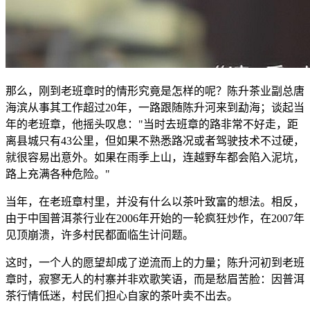
那么，刚到老班章时的情形究竟是怎样的呢？陈升茶业副总唐
海滨从事其工作超过20年，一路跟随陈升河来到勐海；谈起当
年的老班章，他摇头叹息："当时去班章的路非常不好走，距
离县城只有43公里，但如果不熟悉路况或者驾驶技术不过硬，
就很容易出意外。如果在雨季上山，连越野车都会陷入泥坑，
路上充满各种危险。"
当年，在老班章村里，并没有什么以茶叶致富的想法。相反，
由于中国普洱茶行业在2006年开始的一轮疯狂炒作，在2007年
见顶崩溃，许多村民都面临生计问题。
这时，一个人的愿望却成了逆流而上的力量；陈升河初到老班
章时，寂寥无人的村寨并非欢歌笑语，而是愁眉苦脸：因普洱
茶行情低迷，村民们担心自家的茶叶卖不出去。