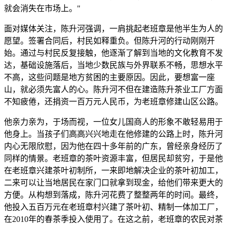
就会消失在市场上。"
面对媒体关注，陈升河强调，一肩挑起老班章是他半生为人的
愿望。签署合同后，村民如释重负。但陈升河的行动刚刚开
始。通过与村民反复接触，他逐渐了解到当地的文化教育不发
达，基础设施落后，当地少数民族与外界联系不畅，思想水平
不高，这些问题是地方贫困的主要原因。因此，要想富一座
山，就必须先富人的心。陈升河不但在建造陈升茶业工厂方面
不知疲倦，还捐资一百万元人民币，为老班章修建山区公路。
他亲力亲为，于场而视，一位女儿国商人的形象不敢轻易用于
他身上。当孩子们高高兴兴地走在他修建的公路上时，陈升河
内心无限欣慰，因为他在四十多年前的广东，曾经亲身经历了
同样的情景。老班章的茶叶资源丰富，但居民却贫穷，于是他
在老班章兴建茶叶初制所，一来即地解决企业的茶叶初加工，
二来可以让当地居民在家门口就拿到现金，给他们带来更大的
方便。从构想到落成，陈升河花费了整整两年的时间。最终，
他投入五百万元在老班章村兴建了茶叶初、精制一体加工厂，
在2010年的春茶季投入使用了。在这之前，老班章的农民对茶