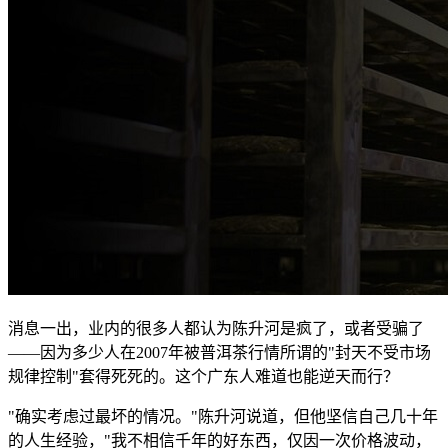
消息一出，业内的很多人都认为陈升河是疯了，或者受骗了
——因为多少人在2007年被普洱茶行情所谓的"封天不受市场
规律控制"套得死死的。这个广东人难道也能逆天而行？
"确实考虑过最坏的情况。"陈升河说道，但他坚信自己几十年
的人生经验，"我不相信千年的好东西，仅因一次价格波动，