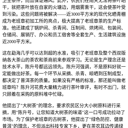
卫生条件，而且保证通风。此外，农民们在雨天无法将茶叶晒
干，就把茶叶放在自家的火塘边，用烟雾熏干，这会使茶叶受
到污染。这些问题将被解决——近3000平方米的现代化晒青棚
成为老班章初加工所的亮点，极大提高了老班章茶的生产标
准。他还建成了锅炉间、杀青间、压制间、烘烤间、包装间、
仓储间、展销厅、办公和员工宿舍等全套生产、生活建筑设施
近2000平方米。
这在勐海几乎可以达到超的水准，吸引了老班章及整个西双版
纳各大茶山的茶农和茶商前来参观学习。无论是生产理念还是
技术水平，陈升号都远远领先。陈升河强调，不是原料好就一
定能做出好茶。每一个环节从采摘、杀青、晾晒到压制成型，
都决定了普洱茶的质量。如果没有严格的标准，那还能叫做老
班章吗？陈升河花费大量精力进行茶叶审评，有时不出门，就
只顾着在采购的原料堆中忙碌。
他提出了"大树茶"的理念，要求农民区分大小树原料进行采
摘，用"陈升号，让您知道大树茶的味道"这一口号成功拉动了
市场。为了保护老班章的古树茶，他提出了"绿色防控、健康
普洱"的理念，不但派出科技专家下乡，更在茶农耳边传递绿