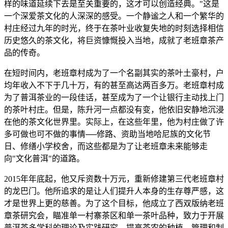
样的味道延续下去是至关重要的，这才可以创造经典。"这是
一个深爱茶文化的人深深的感受。一个静谧之人和一个繁华的
村庄经过九年的时光，终于在茶叶业收复失地的时刻选择相信
历史悠久的茶文化，将巨资慷慨投入当地，成就了老班章茶产
品的传奇。
在短时间内，老班章村成为了一个名副其实的茶叶土豪村，户
均年收入不下于几十万，有的甚至高达两百多万。老班章村成
为了普洱茶业的一段佳话，甚至成为了一个让银行主动找上门
的茶叶村庄。但是，陈升河一点都没有变，他依旧安静地沉浸
在他的茶文化世界里。实际上，在这些年里，他为村庄做了许
多可做也可不做的事情──修路、资助当地哈尼族的文化节
日、修缮小学校舍，而这些都是为了让老班章未来能够走
向"文化普洱"的道路。
2015年年底起，他又斥资数十万元，重新修建第三代老班章村
的龙巴门。他所追求的是让人们提升人本身的生存尊严感，这
才是世界上更的慈善。为了这个目标，他成立了西双版纳老班
章茶研究会，瞄准单一村寨茶区和单一茶叶品种，致力于开展
普洱茶多学科的理论及实践研究，提高茶农的种植、管理和制