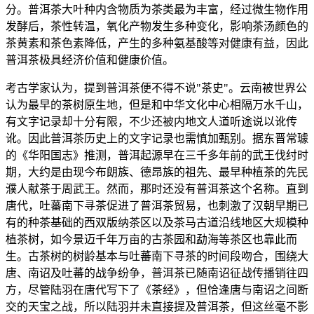
分。普洱茶大叶种内含物质为茶类最为丰富，经过微生物作用
发酵后，茶性转温，氧化产物发生多种变化，影响茶汤颜色的
茶黄素和茶色素降低，产生的多种氨基酸等对健康有益，因此
普洱茶极具经济价值和健康价值。
考古学家认为，提到普洱茶便不得不说"茶史"。云南被世界公
认为最早的茶树原生地，但是和中华文化中心相隔万水千山，
有文字记录却十分有限，不少还被内地文人道听途说以讹传
讹。因此普洱茶历史上的文字记录也需慎加甄别。据东晋常璩
的《华阳国志》推测，普洱起源早在三千多年前的武王伐纣时
期，大约是由现今布朗族、德昂族的祖先、最早种植茶的先民
濮人献茶于周武王。然而，那时还没有普洱茶这个名称。直到
唐代，吐蕃南下寻茶促进了普洱茶贸易，也刺激了汉朝早期已
有的种茶基础的西双版纳茶区以及茶马古道沿线地区大规模种
植茶树，如今景迈千年万亩的古茶园和勐海等茶区也靠此而
生。古茶树的树龄基本与吐蕃南下寻茶的时间段吻合，围绕大
唐、南诏及吐蕃的战争纷争，普洱茶已随南诏征战传播销往四
方，尽管陆羽在唐代写下了《茶经》，但恰逢唐与南诏之间断
交的天宝之战，所以陆羽并未直接提及普洱茶，但这丝毫不影