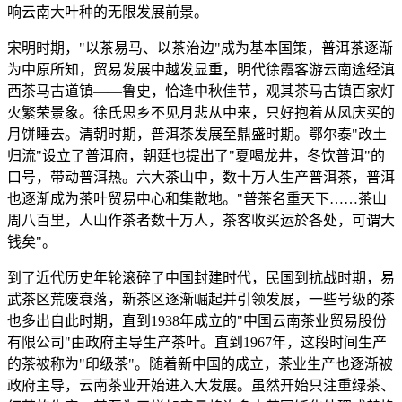
响云南大叶种的无限发展前景。
宋明时期，"以茶易马、以茶治边"成为基本国策，普洱茶逐渐
为中原所知，贸易发展中越发显重，明代徐霞客游云南途经滇
西茶马古道镇——鲁史，恰逢中秋佳节，观其茶马古镇百家灯
火繁荣景象。徐氏思乡不见月悲从中来，只好抱着从凤庆买的
月饼睡去。清朝时期，普洱茶发展至鼎盛时期。鄂尔泰"改土
归流"设立了普洱府，朝廷也提出了"夏喝龙井，冬饮普洱"的
口号，带动普洱热。六大茶山中，数十万人生产普洱茶，普洱
也逐渐成为茶叶贸易中心和集散地。"普茶名重天下……茶山
周八百里，人山作茶者数十万人，茶客收买运於各处，可谓大
钱矣"。
到了近代历史年轮滚碎了中国封建时代，民国到抗战时期，易
武茶区荒废衰落，新茶区逐渐崛起并引领发展，一些号级的茶
也多出自此时期，直到1938年成立的"中国云南茶业贸易股份
有限公司"由政府主导生产茶叶。直到1967年，这段时间生产
的茶被称为"印级茶"。随着新中国的成立，茶业生产也逐渐被
政府主导，云南茶业开始进入大发展。虽然开始只注重绿茶、