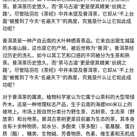
茶。普洱茶历史悠久，而“茶马古道”更是使其媲美“丝绸之
路”。尽管陆羽在《茶经》中并未提及普洱茶，它却从“不上台
面”被推到了今天“名遍天下”的高度，究竟是什么让它如此成
功呢？
普洱茶是一种产自云南的大叶种晒青茶品。它来自出银生城届
的多座山脉，这也是它的产地，被后世称为"普洱"。普洱茶经
过历史的洗礼，如今以其工艺和口感的不同被分为生茶和熟
茶。普洱茶历史悠久，而"茶马古道"更是使其媲美"丝绸之
路"。尽管陆羽在《茶经》中并未提及普洱茶，它却从"不上台
面"被推到了今天"名遍天下"的高度，究竟是什么让它如此成
功呢？
对于普洱茶的属类，植物科学家认为它属于山茶科的大型常绿
乔木。这是一种地理标志产品，生于云南的海拔800米以上的
坡地上。市场上按自然分类分为野生茶、古树茶、生态茶（野
放茶）和台地茶。普洱古茶树更是目前最为生态的茶，其本身
含有十余种物质，如水分、多酚类（茶多酚）、氨基酸、蛋白
质（酶）、糖类、生物碱、芳香物质、色素、维生素和无机成