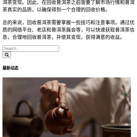
洱茶
变现。因此，在回收
普洱茶
之前需要了解市场行情和
普洱
茶
真实的品质，以确保得到一个合理的回收价格。
总的来说，回收
普洱茶
需要掌握一些技巧和注意事项。通过优
质的网络平台、老店和
普洱茶
展会等，可以快速获取
普洱茶
信
息，合理地回收
普洱茶
，并使其变现，获得满意的收益。
最新动态