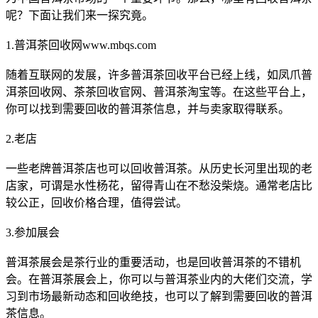
呢？下面让我们来一探究竟。
1.普洱茶回收网www.mbqs.com
随着互联网的发展，许多
普洱茶
回收平台已经上线，如凤爪
普
洱茶
回收网、茶茶回收官网、
普洱茶
淘宝等。在这些平台上，
你可以找到需要回收的
普洱茶
信息，并与卖家取得联系。
2.老店
一些老牌
普洱茶
店也可以回收
普洱茶
。从历史长河里出现的老
店家，可谓是水性杨花，留得青山在不愁没柴烧。通常老店比
较公正，回收价格合理，值得尝试。
3.参加展会
普洱茶
展会是茶行业的重要活动，也是回收
普洱茶
的不错机
会。在
普洱茶
展会上，你可以与
普洱茶
业内的大佬们交流，学
习到市场最新动态和回收绝技，也可以了解到需要回收的
普洱
茶
信息。